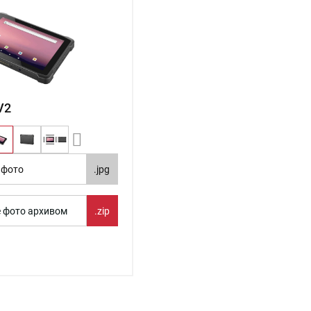
V2
 фото
.jpg
е фото архивом
.zip