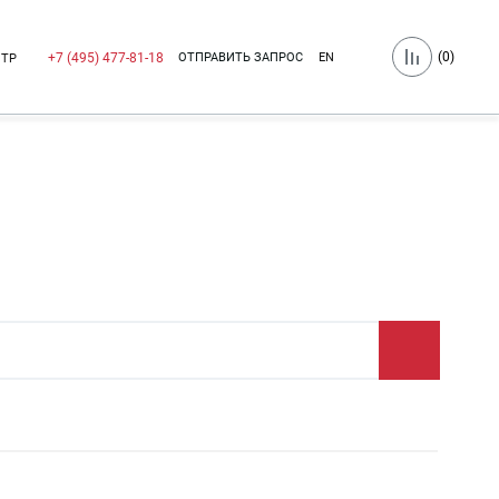
(
0
)
ОТПРАВИТЬ ЗАПРОС
EN
+7 (495) 477-81-18
НТР