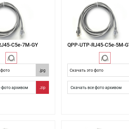
RJ45-C5e-7М-GY
QPP-UTP-RJ45-C5e-5М-G
 фото
.jpg
Скачать это фото
е фото архивом
.zip
Скачать все фото архивом