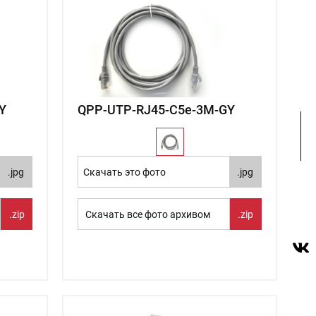
Y
QPP-UTP-RJ45-C5e-3М-GY
.jpg
Скачать это фото
.jpg
.zip
Скачать все фото архивом
.zip