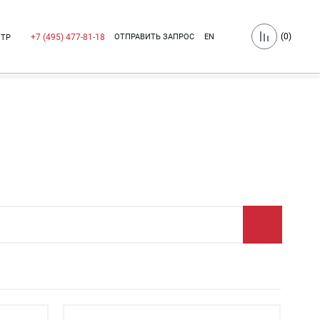
(
0
)
ОТПРАВИТЬ ЗАПРОС
EN
+7 (495) 477-81-18
НТР