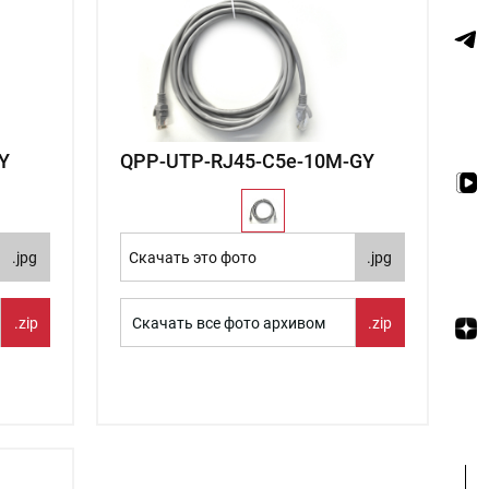
Y
QPP-UTP-RJ45-C5e-10М-GY
.jpg
Скачать это фото
.jpg
.zip
Скачать все фото архивом
.zip