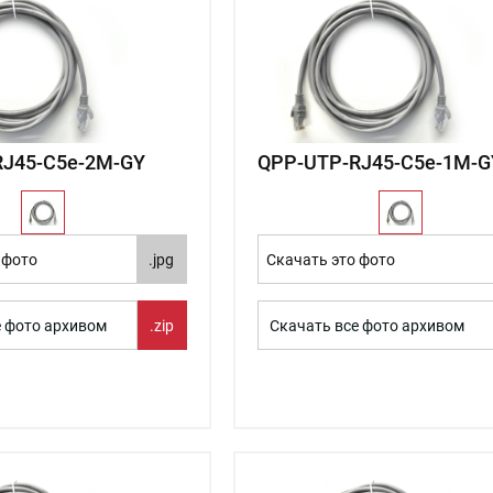
RJ45-C5e-2М-GY
QPP-UTP-RJ45-C5e-1М-G
 фото
.jpg
Скачать это фото
е фото архивом
.zip
Скачать все фото архивом