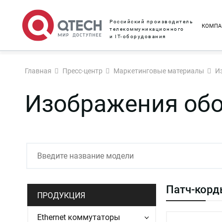
Российский производитель
КОМПА
телекоммуникационного
и IT-оборудования
Главная
Пресс-центр
Маркетинговые материалы
И
Изображения об
Патч-кор
ПРОДУКЦИЯ
Ethernet коммутаторы