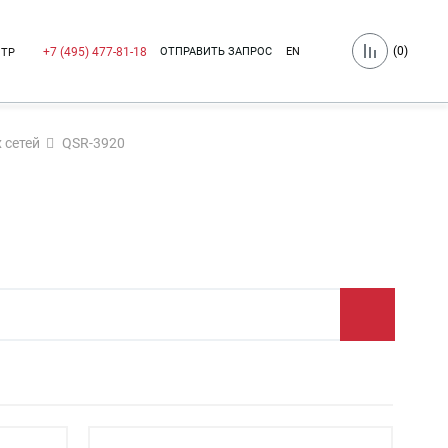
(
0
)
ОТПРАВИТЬ ЗАПРОС
EN
+7 (495) 477-81-18
НТР
 сетей
QSR-3920