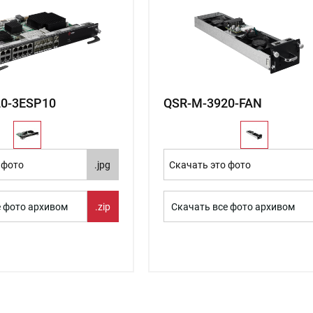
0-3ESP10
QSR-M-3920-FAN
 фото
.jpg
Скачать это фото
е фото архивом
.zip
Скачать все фото архивом