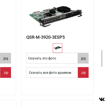
QSR-M-3920-3ESP5
.jpg
Скачать это фото
.jpg
.zip
Скачать все фото архивом
.zip