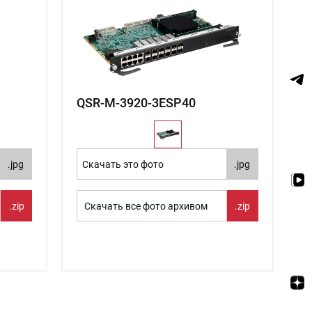
QSR-M-3920-3ESP40
.jpg
Скачать это фото
.jpg
.zip
Скачать все фото архивом
.zip