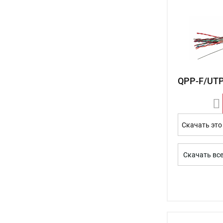
QPP-F/UTP
Скачать это
Скачать вс