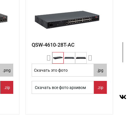
QSW-4610-28T-AC
.png
Скачать это фото
.jpg
.zip
Скачать все фото архивом
.zip