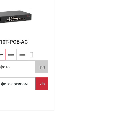
10T-POE-AC
 фото
.jpg
е фото архивом
.zip