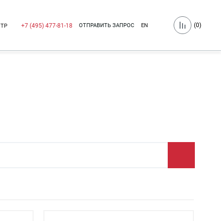
(
0
)
ОТПРАВИТЬ ЗАПРОС
EN
+7 (495) 477-81-18
НТР