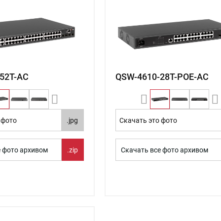
52T-AC
QSW-4610-28T-POE-AC
 фото
.jpg
Скачать это фото
е фото архивом
.zip
Скачать все фото архивом