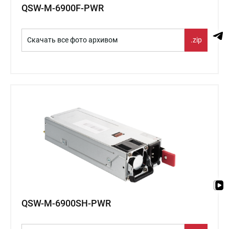
QSW-M-6900F-PWR
Скачать все фото архивом
.zip
QSW-M-6900SH-PWR