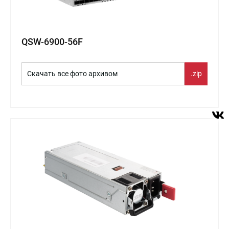
QSW-6900-56F
Скачать все фото архивом
.zip