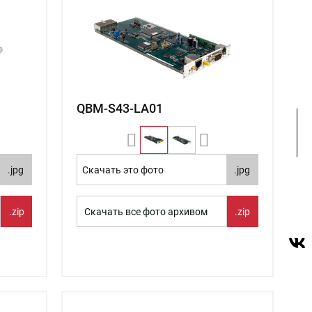
QBM-S43-LA01
.jpg
Скачать это фото
.jpg
.zip
Скачать все фото архивом
.zip