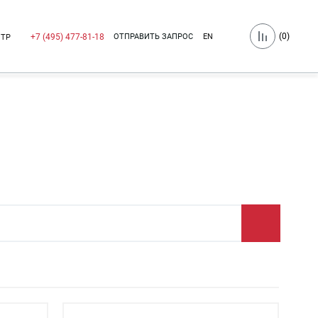
(
0
)
ОТПРАВИТЬ ЗАПРОС
EN
+7 (495) 477-81-18
НТР