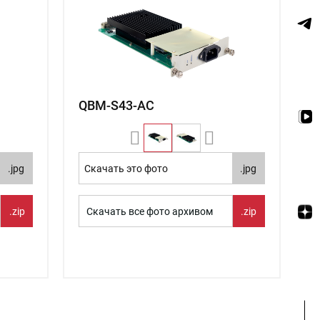
QBM-S43-AC
.jpg
Скачать это фото
.jpg
.zip
Скачать все фото архивом
.zip