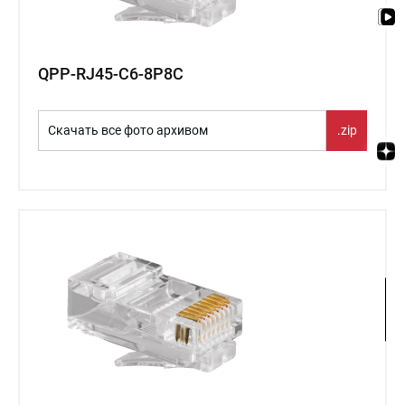
QPP-RJ45-С6-8P8C
Скачать все фото архивом
.zip