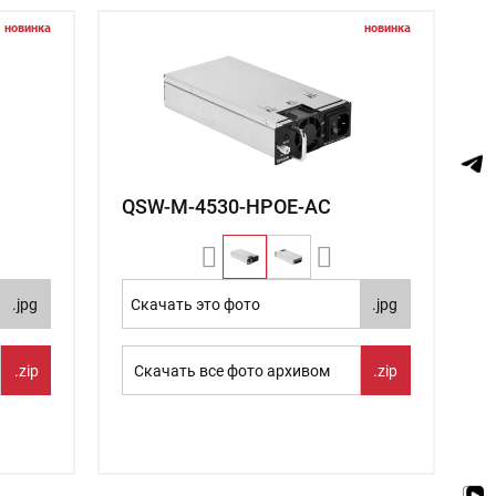
новинка
новинка
QSW-M-4530-HPOE-AC
.jpg
Скачать это фото
.jpg
.zip
Скачать все фото архивом
.zip