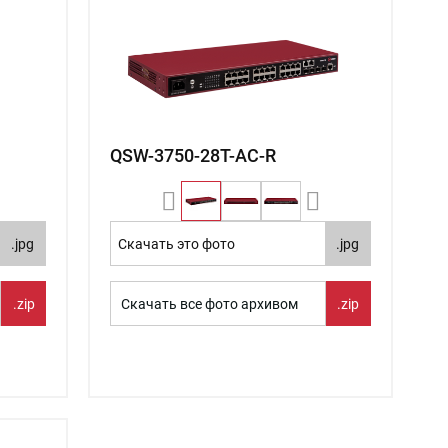
QSW-3750-28T-AC-R
.jpg
Скачать это фото
.jpg
.zip
Скачать все фото архивом
.zip