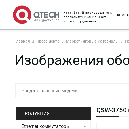
Российский производитель
КОМПА
телекоммуникационного
и IT-оборудования
Главная
Пресс-центр
Маркетинговые материалы
И
Изображения об
QSW-3750 r
ПРОДУКЦИЯ
Ethernet коммутаторы