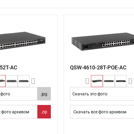
52T-AC
QSW-4610-28T-POE-AC
 фото
.jpg
Скачать это фото
е фото архивом
.zip
Скачать все фото архивом