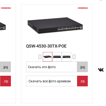
новинка
новинка
QSW-4530-30TX-POE
.jpg
Скачать это фото
.jpg
.zip
Скачать все фото архивом
.zip