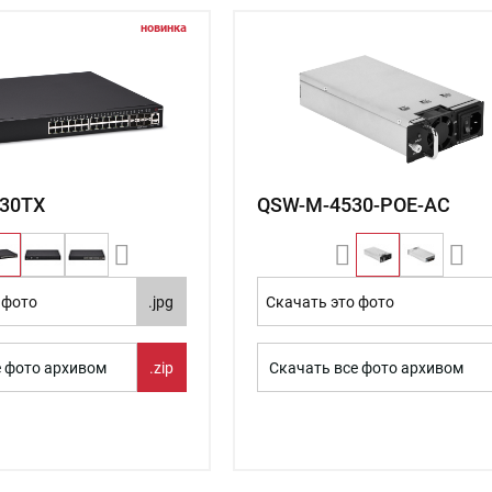
новинка
-30TX
QSW-M-4530-POE-AC
 фото
.jpg
Скачать это фото
е фото архивом
.zip
Скачать все фото архивом