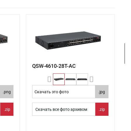
QSW-4610-28T-AC
.png
Скачать это фото
.jpg
.zip
Скачать все фото архивом
.zip