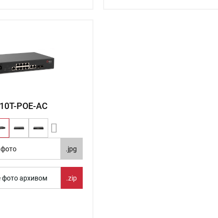
10T-POE-AC
 фото
.jpg
е фото архивом
.zip