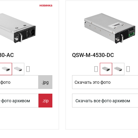
новинка
30-AC
QSW-M-4530-DC
 фото
.jpg
Скачать это фото
е фото архивом
.zip
Скачать все фото архивом