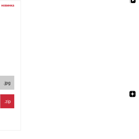
новинка
.jpg
.zip