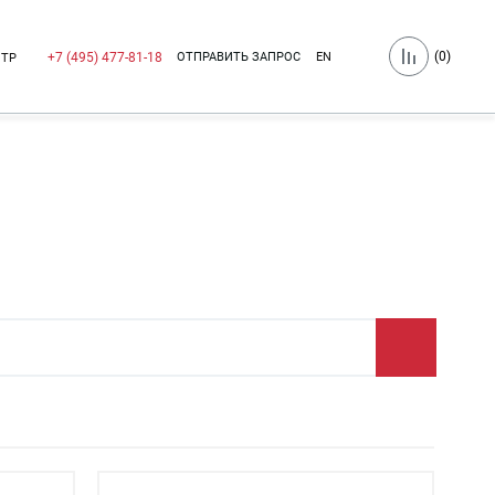
(
0
)
ОТПРАВИТЬ ЗАПРОС
EN
+7 (495) 477-81-18
НТР