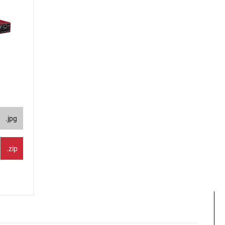
.jpg
.zip