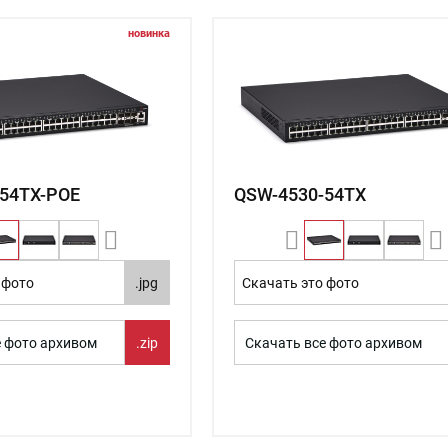
новинка
54TX-POE
QSW-4530-54TX
 фото
.jpg
Скачать это фото
е фото архивом
.zip
Скачать все фото архивом